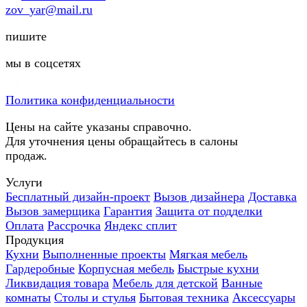
zov_yar@mail.ru
пишите
мы в соцсетях
Политика конфиденциальности
Цены на сайте указаны справочно.
Для уточнения цены обращайтесь в салоны
продаж.
Услуги
Бесплатный дизайн-проект
Вызов дизайнера
Доставка
Вызов замерщика
Гарантия
Защита от подделки
Оплата
Рассрочка
Яндекс сплит
Продукция
Кухни
Выполненные проекты
Мягкая мебель
Гардеробные
Корпусная мебель
Быстрые кухни
Ликвидация товара
Мебель для детской
Ванные
комнаты
Столы и стулья
Бытовая техника
Аксессуары