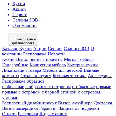
Кухни
Акции
Сервис
Салоны ЗОВ
О компании
Бесплатный
дизайн-проект
Каталог
Кухни
Акции
Сервис
Салоны ЗОВ
О
компании
Распродажа
Новости
Кухни
Выполненные проекты
Мягкая мебель
Гардеробные
Корпусная мебель
Быстрые кухни
Ликвидация товара
Мебель для детской
Ванные
комнаты
Столы и стулья
Бытовая техника
Аксессуары
Распродажа образцов
г-образные
г-образные с островом
п-образные
прямые
прямые с островом
с барной стойкой
с островом
угловые
Бесплатный дизайн-проект
Вызов дизайнера
Доставка
Вызов замерщика
Гарантия
Защита от подделки
Оплата
Рассрочка
Яндекс сплит