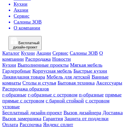
Кухни
Акции
Сервис
Салоны ЗОВ
О компании
Бесплатный
дизайн-проект
Каталог
Кухни
Акции
Сервис
Салоны ЗОВ
О
компании
Распродажа
Новости
Кухни
Выполненные проекты
Мягкая мебель
Гардеробные
Корпусная мебель
Быстрые кухни
Ликвидация товара
Мебель для детской
Ванные
комнаты
Столы и стулья
Бытовая техника
Аксессуары
Распродажа образцов
г-образные
г-образные с островом
п-образные
прямые
прямые с островом
с барной стойкой
с островом
угловые
Бесплатный дизайн-проект
Вызов дизайнера
Доставка
Вызов замерщика
Гарантия
Защита от подделки
Оплата
Рассрочка
Яндекс сплит