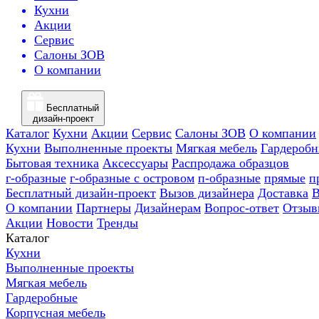
Кухни
Акции
Сервис
Салоны ЗОВ
О компании
Бесплатный
дизайн-проект
Каталог
Кухни
Акции
Сервис
Салоны ЗОВ
О компании
Кухни
Выполненные проекты
Мягкая мебель
Гардероб
Бытовая техника
Аксессуары
Распродажа образцов
г-образные
г-образные с островом
п-образные
прямые
п
Бесплатный дизайн-проект
Вызов дизайнера
Доставка
В
О компании
Партнеры
Дизайнерам
Вопрос-ответ
Отзыв
Акции
Новости
Тренды
Каталог
Кухни
Выполненные проекты
Мягкая мебель
Гардеробные
Корпусная мебель