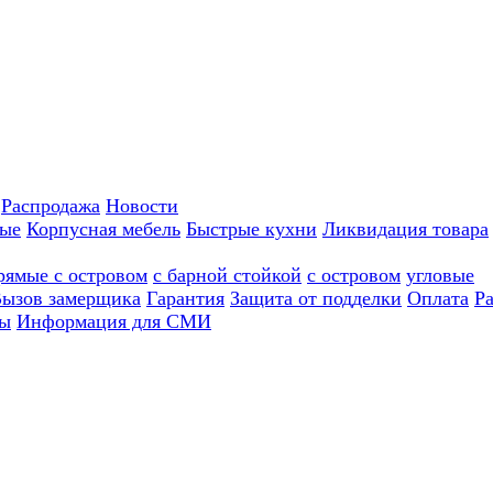
Распродажа
Новости
ные
Корпусная мебель
Быстрые кухни
Ликвидация товара
рямые с островом
с барной стойкой
с островом
угловые
ызов замерщика
Гарантия
Защита от подделки
Оплата
Р
ы
Информация для СМИ