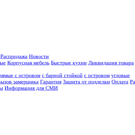
Распродажа
Новости
ные
Корпусная мебель
Быстрые кухни
Ликвидация товара
рямые с островом
с барной стойкой
с островом
угловые
ызов замерщика
Гарантия
Защита от подделки
Оплата
Р
ы
Информация для СМИ