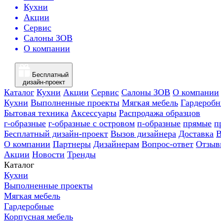
Кухни
Акции
Сервис
Салоны ЗОВ
О компании
Бесплатный
дизайн-проект
Каталог
Кухни
Акции
Сервис
Салоны ЗОВ
О компании
Кухни
Выполненные проекты
Мягкая мебель
Гардероб
Бытовая техника
Аксессуары
Распродажа образцов
г-образные
г-образные с островом
п-образные
прямые
п
Бесплатный дизайн-проект
Вызов дизайнера
Доставка
В
О компании
Партнеры
Дизайнерам
Вопрос-ответ
Отзыв
Акции
Новости
Тренды
Каталог
Кухни
Выполненные проекты
Мягкая мебель
Гардеробные
Корпусная мебель