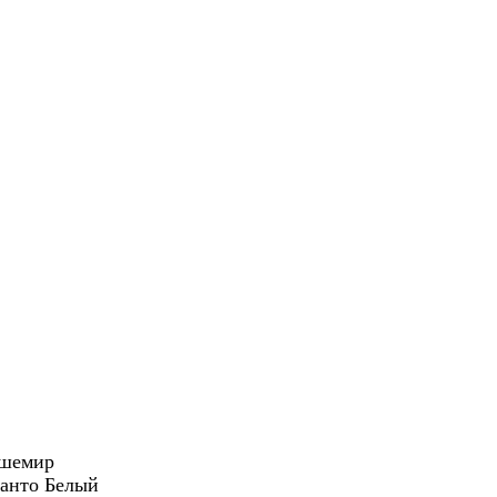
ашемир
ванто Белый