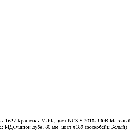
й) / Т622 Крашеная МДФ, цвет NCS S 2010-R90B Матовы
; МДФ/шпон дуба, 80 мм, цвет #189 (воскобейц Белый)