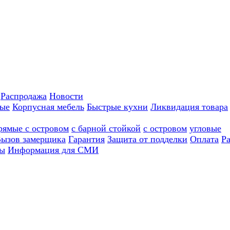
Распродажа
Новости
ные
Корпусная мебель
Быстрые кухни
Ликвидация товара
рямые с островом
с барной стойкой
с островом
угловые
ызов замерщика
Гарантия
Защита от подделки
Оплата
Р
ы
Информация для СМИ