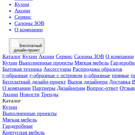
Кухни
Акции
Сервис
Салоны ЗОВ
О компании
Бесплатный
дизайн-проект
Каталог
Кухни
Акции
Сервис
Салоны ЗОВ
О компании
Кухни
Выполненные проекты
Мягкая мебель
Гардероб
Бытовая техника
Аксессуары
Распродажа образцов
г-образные
г-образные с островом
п-образные
прямые
п
Бесплатный дизайн-проект
Вызов дизайнера
Доставка
В
О компании
Партнеры
Дизайнерам
Вопрос-ответ
Отзыв
Акции
Новости
Тренды
Каталог
Кухни
Выполненные проекты
Мягкая мебель
Гардеробные
Корпусная мебель