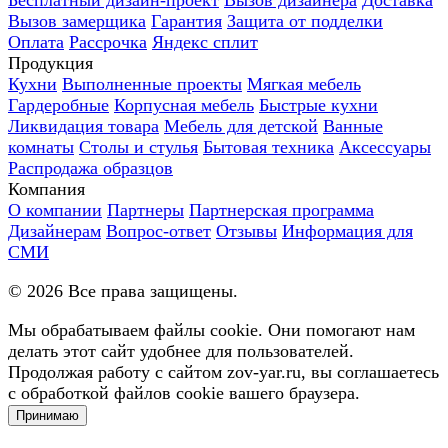
Вызов замерщика
Гарантия
Защита от подделки
Оплата
Рассрочка
Яндекс сплит
Продукция
Кухни
Выполненные проекты
Мягкая мебель
Гардеробные
Корпусная мебель
Быстрые кухни
Ликвидация товара
Мебель для детской
Ванные
комнаты
Столы и стулья
Бытовая техника
Аксессуары
Распродажа образцов
Компания
О компании
Партнеры
Партнерская программа
Дизайнерам
Вопрос-ответ
Отзывы
Информация для
СМИ
©
2026
Все права защищены.
Мы обрабатываем файлы cookie. Они помогают нам
делать этот сайт удобнее для пользователей.
Продолжая работу с сайтом zov-yar.ru, вы соглашаетесь
с обработкой файлов cookie вашего браузера.
Принимаю