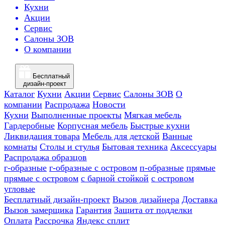
Кухни
Акции
Сервис
Салоны ЗОВ
О компании
Бесплатный
дизайн-проект
Каталог
Кухни
Акции
Сервис
Салоны ЗОВ
О
компании
Распродажа
Новости
Кухни
Выполненные проекты
Мягкая мебель
Гардеробные
Корпусная мебель
Быстрые кухни
Ликвидация товара
Мебель для детской
Ванные
комнаты
Столы и стулья
Бытовая техника
Аксессуары
Распродажа образцов
г-образные
г-образные с островом
п-образные
прямые
прямые с островом
с барной стойкой
с островом
угловые
Бесплатный дизайн-проект
Вызов дизайнера
Доставка
Вызов замерщика
Гарантия
Защита от подделки
Оплата
Рассрочка
Яндекс сплит