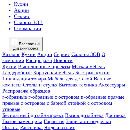
Кухни
Акции
Сервис
Салоны ЗОВ
О компании
Бесплатный
дизайн-проект
Каталог
Кухни
Акции
Сервис
Салоны ЗОВ
О
компании
Распродажа
Новости
Кухни
Выполненные проекты
Мягкая мебель
Гардеробные
Корпусная мебель
Быстрые кухни
Ликвидация товара
Мебель для детской
Ванные
комнаты
Столы и стулья
Бытовая техника
Аксессуары
Распродажа образцов
г-образные
г-образные с островом
п-образные
прямые
прямые с островом
с барной стойкой
с островом
угловые
Бесплатный дизайн-проект
Вызов дизайнера
Доставка
Вызов замерщика
Гарантия
Защита от подделки
Оплата
Рассрочка
Яндекс сплит