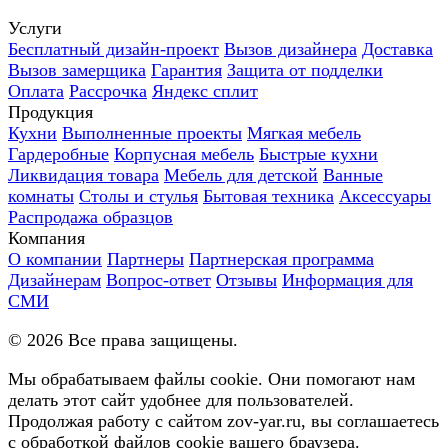
Услуги
Бесплатный дизайн-проект
Вызов дизайнера
Доставка
Вызов замерщика
Гарантия
Защита от подделки
Оплата
Рассрочка
Яндекс сплит
Продукция
Кухни
Выполненные проекты
Мягкая мебель
Гардеробные
Корпусная мебель
Быстрые кухни
Ликвидация товара
Мебель для детской
Ванные
комнаты
Столы и стулья
Бытовая техника
Аксессуары
Распродажа образцов
Компания
О компании
Партнеры
Партнерская программа
Дизайнерам
Вопрос-ответ
Отзывы
Информация для
СМИ
©
2026
Все права защищены.
Мы обрабатываем файлы cookie. Они помогают нам
делать этот сайт удобнее для пользователей.
Продолжая работу с сайтом zov-yar.ru, вы соглашаетесь
с обработкой файлов cookie вашего браузера.