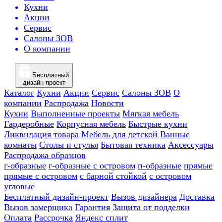
Кухни
Акции
Сервис
Салоны ЗОВ
О компании
Бесплатный
дизайн-проект
Каталог
Кухни
Акции
Сервис
Салоны ЗОВ
О
компании
Распродажа
Новости
Кухни
Выполненные проекты
Мягкая мебель
Гардеробные
Корпусная мебель
Быстрые кухни
Ликвидация товара
Мебель для детской
Ванные
комнаты
Столы и стулья
Бытовая техника
Аксессуары
Распродажа образцов
г-образные
г-образные с островом
п-образные
прямые
прямые с островом
с барной стойкой
с островом
угловые
Бесплатный дизайн-проект
Вызов дизайнера
Доставка
Вызов замерщика
Гарантия
Защита от подделки
Оплата
Рассрочка
Яндекс сплит