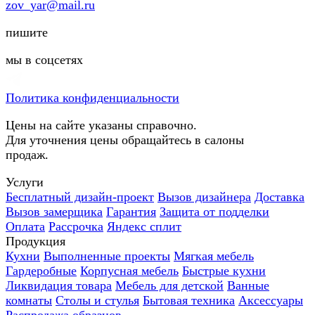
zov_yar@mail.ru
пишите
мы в соцсетях
Политика конфиденциальности
Цены на сайте указаны справочно.
Для уточнения цены обращайтесь в салоны
продаж.
Услуги
Бесплатный дизайн-проект
Вызов дизайнера
Доставка
Вызов замерщика
Гарантия
Защита от подделки
Оплата
Рассрочка
Яндекс сплит
Продукция
Кухни
Выполненные проекты
Мягкая мебель
Гардеробные
Корпусная мебель
Быстрые кухни
Ликвидация товара
Мебель для детской
Ванные
комнаты
Столы и стулья
Бытовая техника
Аксессуары
Распродажа образцов