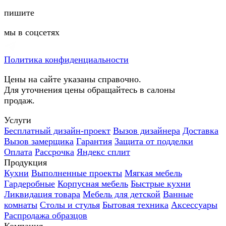
пишите
мы в соцсетях
Политика конфиденциальности
Цены на сайте указаны справочно.
Для уточнения цены обращайтесь в салоны
продаж.
Услуги
Бесплатный дизайн-проект
Вызов дизайнера
Доставка
Вызов замерщика
Гарантия
Защита от подделки
Оплата
Рассрочка
Яндекс сплит
Продукция
Кухни
Выполненные проекты
Мягкая мебель
Гардеробные
Корпусная мебель
Быстрые кухни
Ликвидация товара
Мебель для детской
Ванные
комнаты
Столы и стулья
Бытовая техника
Аксессуары
Распродажа образцов
Компания