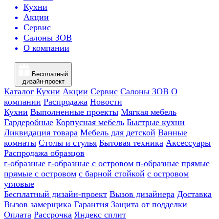
Кухни
Акции
Сервис
Салоны ЗОВ
О компании
Бесплатный
дизайн-проект
Каталог
Кухни
Акции
Сервис
Салоны ЗОВ
О
компании
Распродажа
Новости
Кухни
Выполненные проекты
Мягкая мебель
Гардеробные
Корпусная мебель
Быстрые кухни
Ликвидация товара
Мебель для детской
Ванные
комнаты
Столы и стулья
Бытовая техника
Аксессуары
Распродажа образцов
г-образные
г-образные с островом
п-образные
прямые
прямые с островом
с барной стойкой
с островом
угловые
Бесплатный дизайн-проект
Вызов дизайнера
Доставка
Вызов замерщика
Гарантия
Защита от подделки
Оплата
Рассрочка
Яндекс сплит