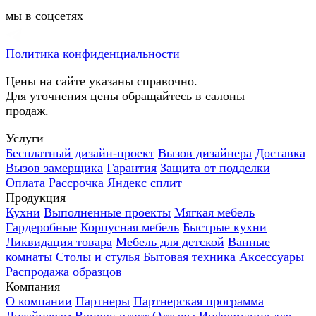
мы в соцсетях
Политика конфиденциальности
Цены на сайте указаны справочно.
Для уточнения цены обращайтесь в салоны
продаж.
Услуги
Бесплатный дизайн-проект
Вызов дизайнера
Доставка
Вызов замерщика
Гарантия
Защита от подделки
Оплата
Рассрочка
Яндекс сплит
Продукция
Кухни
Выполненные проекты
Мягкая мебель
Гардеробные
Корпусная мебель
Быстрые кухни
Ликвидация товара
Мебель для детской
Ванные
комнаты
Столы и стулья
Бытовая техника
Аксессуары
Распродажа образцов
Компания
О компании
Партнеры
Партнерская программа
Дизайнерам
Вопрос-ответ
Отзывы
Информация для