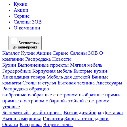
Кухни
Акции
Сервис
Салоны ЗОВ
О компании
Бесплатный
дизайн-проект
Каталог
Кухни
Акции
Сервис
Салоны ЗОВ
О
компании
Распродажа
Новости
Кухни
Выполненные проекты
Мягкая мебель
Гардеробные
Корпусная мебель
Быстрые кухни
Ликвидация товара
Мебель для детской
Ванные
комнаты
Столы и стулья
Бытовая техника
Аксессуары
Распродажа образцов
г-образные
г-образные с островом
п-образные
прямые
прямые с островом
с барной стойкой
с островом
угловые
Бесплатный дизайн-проект
Вызов дизайнера
Доставка
Вызов замерщика
Гарантия
Защита от подделки
Оплата
Рассрочка
Яндекс сплит