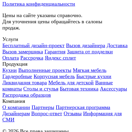
Политика конфиденциальности
Цены на сайте указаны справочно.
Для уточнения цены обращайтесь в салоны
продаж.
Услуги
Бесплатный дизайн-проект
Вызов дизайнера
Доставка
Вызов замерщика
Гарантия
Защита от подделки
Оплата
Рассрочка
Яндекс сплит
Продукция
Кухни
Выполненные проекты
Мягкая мебель
Гардеробные
Корпусная мебель
Быстрые кухни
Ликвидация товара
Мебель для детской
Ванные
комнаты
Столы и стулья
Бытовая техника
Аксессуары
Распродажа образцов
Компания
О компании
Партнеры
Партнерская программа
Дизайнерам
Вопрос-ответ
Отзывы
Информация для
СМИ
©
2026
Все права защищены.