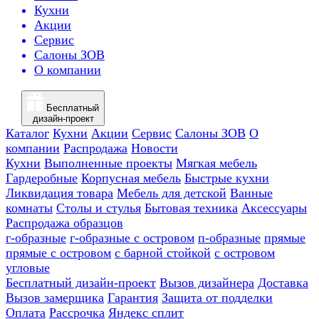
Кухни
Акции
Сервис
Салоны ЗОВ
О компании
Бесплатный
дизайн-проект
Каталог
Кухни
Акции
Сервис
Салоны ЗОВ
О
компании
Распродажа
Новости
Кухни
Выполненные проекты
Мягкая мебель
Гардеробные
Корпусная мебель
Быстрые кухни
Ликвидация товара
Мебель для детской
Ванные
комнаты
Столы и стулья
Бытовая техника
Аксессуары
Распродажа образцов
г-образные
г-образные с островом
п-образные
прямые
прямые с островом
с барной стойкой
с островом
угловые
Бесплатный дизайн-проект
Вызов дизайнера
Доставка
Вызов замерщика
Гарантия
Защита от подделки
Оплата
Рассрочка
Яндекс сплит