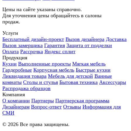
Цены на сайте указаны справочно.
Для уточнения цены обращайтесь в салоны
продаж.
Услуги
Бесплатный дизайн-проект
Вызов дизайнера
Доставка
Вызов замерщика
Гарантия
Защита от подделки
Оплата
Рассрочка
Яндекс сплит
Продукция
Кухни
Выполненные проекты
Мягкая мебель
Гардеробные
Корпусная мебель
Быстрые кухни
Ликвидация товара
Мебель для детской
Ванные
комнаты
Столы и стулья
Бытовая техника
Аксессуары
Распродажа образцов
Компания
О компании
Партнеры
Партнерская программа
Дизайнерам
Вопрос-ответ
Отзывы
Информация для
СМИ
©
2026
Все права защищены.