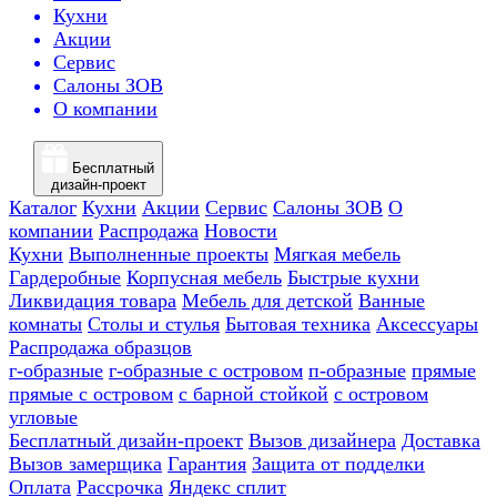
Кухни
Акции
Сервис
Салоны ЗОВ
О компании
Бесплатный
дизайн-проект
Каталог
Кухни
Акции
Сервис
Салоны ЗОВ
О
компании
Распродажа
Новости
Кухни
Выполненные проекты
Мягкая мебель
Гардеробные
Корпусная мебель
Быстрые кухни
Ликвидация товара
Мебель для детской
Ванные
комнаты
Столы и стулья
Бытовая техника
Аксессуары
Распродажа образцов
г-образные
г-образные с островом
п-образные
прямые
прямые с островом
с барной стойкой
с островом
угловые
Бесплатный дизайн-проект
Вызов дизайнера
Доставка
Вызов замерщика
Гарантия
Защита от подделки
Оплата
Рассрочка
Яндекс сплит