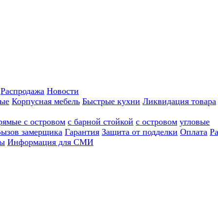
Распродажа
Новости
ные
Корпусная мебель
Быстрые кухни
Ликвидация товара
рямые с островом
с барной стойкой
с островом
угловые
ызов замерщика
Гарантия
Защита от подделки
Оплата
Р
ы
Информация для СМИ