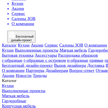
Кухни
Акции
Сервис
Салоны ЗОВ
О компании
Бесплатный
дизайн-проект
Каталог
Кухни
Акции
Сервис
Салоны ЗОВ
О компании
Кухни
Выполненные проекты
Мягкая мебель
Гардероб
Бытовая техника
Аксессуары
Распродажа образцов
г-образные
г-образные с островом
п-образные
прямые
п
Бесплатный дизайн-проект
Вызов дизайнера
Доставка
В
О компании
Партнеры
Дизайнерам
Вопрос-ответ
Отзыв
Акции
Новости
Тренды
Каталог
Кухни
Выполненные проекты
Мягкая мебель
Гардеробные
Корпусная мебель