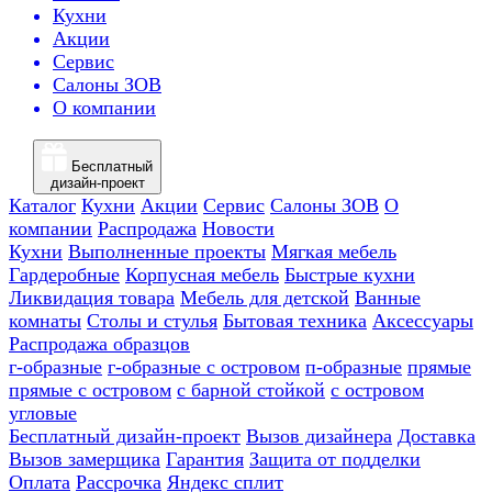
Кухни
Акции
Сервис
Салоны ЗОВ
О компании
Бесплатный
дизайн-проект
Каталог
Кухни
Акции
Сервис
Салоны ЗОВ
О
компании
Распродажа
Новости
Кухни
Выполненные проекты
Мягкая мебель
Гардеробные
Корпусная мебель
Быстрые кухни
Ликвидация товара
Мебель для детской
Ванные
комнаты
Столы и стулья
Бытовая техника
Аксессуары
Распродажа образцов
г-образные
г-образные с островом
п-образные
прямые
прямые с островом
с барной стойкой
с островом
угловые
Бесплатный дизайн-проект
Вызов дизайнера
Доставка
Вызов замерщика
Гарантия
Защита от подделки
Оплата
Рассрочка
Яндекс сплит