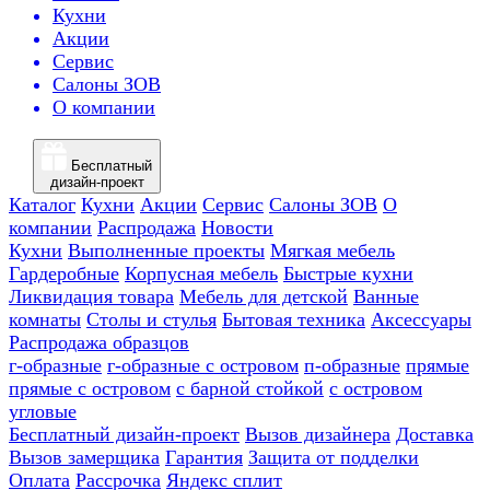
Кухни
Акции
Сервис
Салоны ЗОВ
О компании
Бесплатный
дизайн-проект
Каталог
Кухни
Акции
Сервис
Салоны ЗОВ
О
компании
Распродажа
Новости
Кухни
Выполненные проекты
Мягкая мебель
Гардеробные
Корпусная мебель
Быстрые кухни
Ликвидация товара
Мебель для детской
Ванные
комнаты
Столы и стулья
Бытовая техника
Аксессуары
Распродажа образцов
г-образные
г-образные с островом
п-образные
прямые
прямые с островом
с барной стойкой
с островом
угловые
Бесплатный дизайн-проект
Вызов дизайнера
Доставка
Вызов замерщика
Гарантия
Защита от подделки
Оплата
Рассрочка
Яндекс сплит