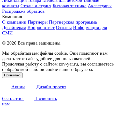
Ликвидация товара
Мебель для детской
Ванные
комнаты
Столы и стулья
Бытовая техника
Аксессуары
Распродажа образцов
Компания
О компании
Партнеры
Партнерская программа
Дизайнерам
Вопрос-ответ
Отзывы
Информация для
СМИ
©
2026
Все права защищены.
Мы обрабатываем файлы cookie. Они помогают нам
делать этот сайт удобнее для пользователей.
Продолжая работу с сайтом zov-yar.ru, вы соглашаетесь
с обработкой файлов cookie вашего браузера.
Принимаю
Акции
Дизайн проект
бесплатно
Позвонить
нам